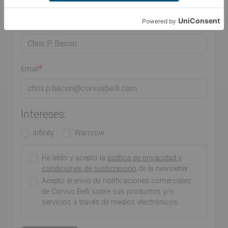
novedades y ofertas
Nombre
Email
Intereses:
Infinity
Warcrow
He leído y acepto la
política de privacidad y
condiciones de susbcripción
de la newsletter
Acepto el envío de notificaciones comerciales
de Corvus Belli sobre sus productos y/o
servicios a través de medios electrónicos.