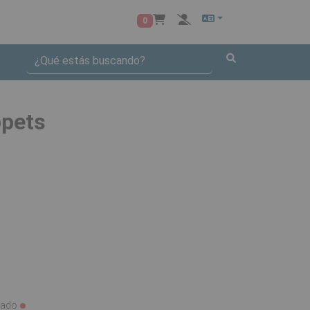
0
ppets
gado