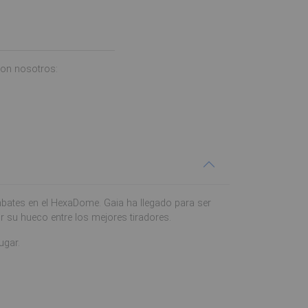
con nosotros:
mbates en el HexaDome. Gaia ha llegado para ser
rar su hueco entre los mejores tiradores.
ugar.