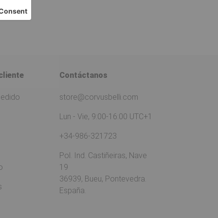
cliente
Contáctanos
pedido
store@corvusbelli.com
Lun - Vie, 9:00-16:00 UTC+1
+34-986-321723
Pol. Ind. Castiñeiras, Nave
o
19
36939, Bueu, Pontevedra.
s
España.