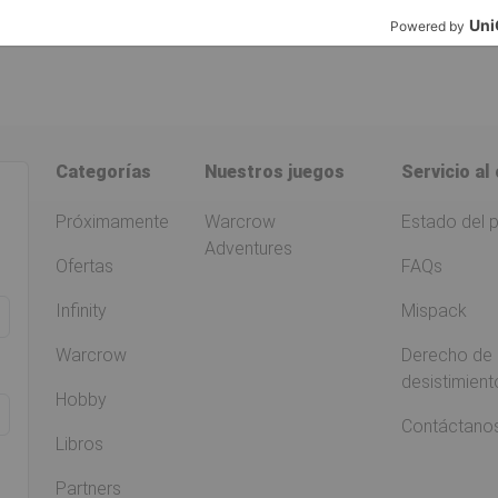
Categorías
Nuestros juegos
Servicio al 
Próximamente
Warcrow
Estado del 
Adventures
Ofertas
FAQs
Infinity
Mispack
Warcrow
Derecho de
desistimient
Hobby
Contáctano
Libros
Partners